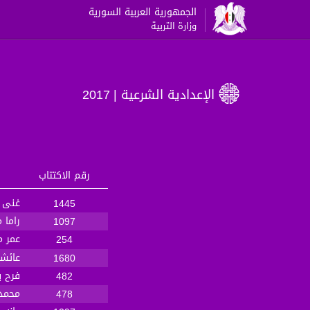
الجمهورية العربية السورية
وزارة التربية
الإعدادية الشرعية
| 2017
رقم الاكتتاب
غنى 
1445
راما 
1097
عمر م
254
عائشة
1680
فرح ب
482
محمد
478