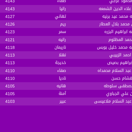
محمود عرابي
صفاء
4143
علاء الدين الشمعه
رانيا
4143
 محمد عيد برنيه
تهاني
4127
محمد بلال العطار
ريم
4126
 ابراهيم البزره
سمر
4123
حمد المظلوم
رانيه
4121
ه محمد خليل بوبس
ناريمان
4118
احمد الزبيبي
نهلا
4113
براهيم بصيص
خديجة
4113
عبد السلام محمداه
صفاء
4110
 هشام حسن
ناديا
4110
مصطفى سلوطه
هانيه
4105
علي الجباوي
آمنة
4105
 عبد السلام ملاعيسى
عبير
4103