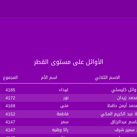
الأوائل على مستوى القطر
الاسم الثلاثي
اسم الأم
المجموع
وائل كليسلي
غيداء
4185
محمد زيدان
نور
4172
حمد أيمن حافظ
منى
4168
 عبد الكريم المكي
فاطمة
4152
اسم عبدالرزاق
سمر
4147
 سمير شرف
رانا وهبه
4147