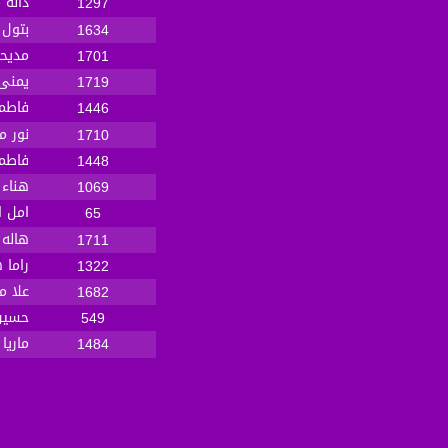
دانه 
1297
بتول 
1634
مديحه
1701
يمنى 
1719
فاطمه
1446
نور م
1710
فاطم
1448
هناء 
1069
امل ا
65
هاله 
1711
راما
1322
علا 
1682
حسين 
549
ماريا
1484