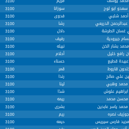
 محمد يوسف
مريم
3100
سعدو ابو لوح
سوزانا
3100
أحمد شلبي
فدوى
3100
ء عبدالرحمن الدريعي
رشا
3100
 غسان الطرشة
دلال
3100
سام جيرودية
رفيف
3100
محمد بشار الخن
نبيله
3100
ن رافع خليل
أحلام
3100
عبيدة قطيع
حسناء
3100
خلدون قاروط
قمر
3100
ن علي صالح
رندا
3100
 محمد وهبي
لينا
3100
ابراهيم علوش
شذا
3100
 محسن محمد
ريمه
3100
 محمد ياسر عابدين
بشرى
3100
جوزيف نصره
ريم
3100
مجيد فارس سيريس
ديمه
3100