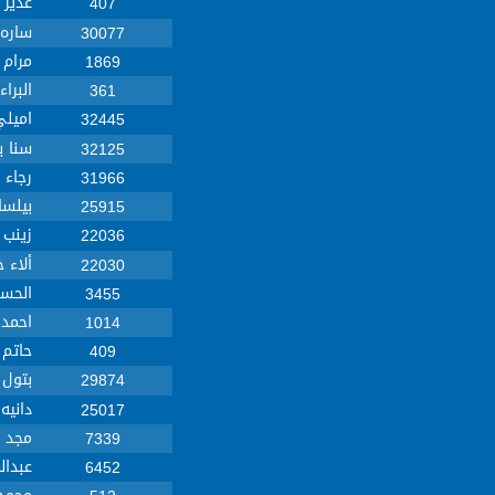
غدير
407
ساره 
30077
مرام 
1869
البرا
361
اميلي
32445
سنا ب
32125
رجاء 
31966
بيلسا
25915
زينب 
22036
ألاء 
22030
الحسي
3455
احمد
1014
حاتم 
409
بتول
29874
دانيه
25017
مجد 
7339
عبدال
6452