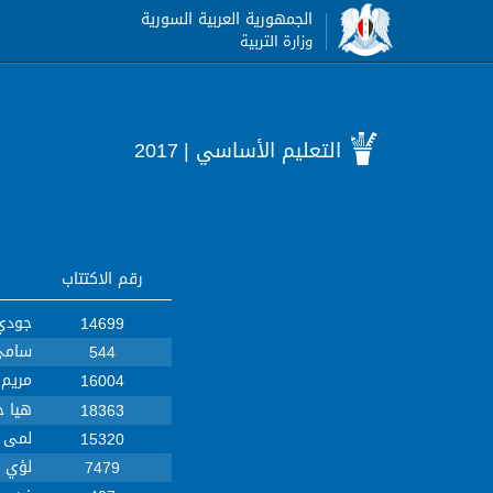
الجمهورية العربية السورية
وزارة التربية
التعليم الأساسي
| 2017
رقم الاكتتاب
جودي 
14699
سامي 
544
مريم 
16004
هيا ج
18363
لمى 
15320
لؤي 
7479