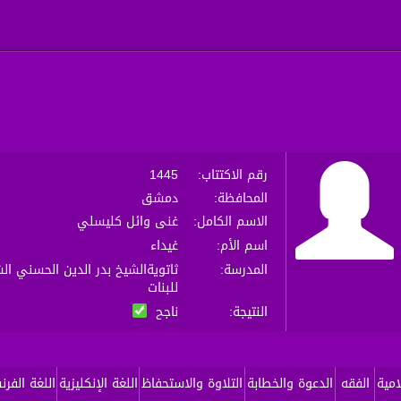
رقم الاكتتاب
1445
:
المحافظة
دمشق
:
الاسم الكامل
غنى وائل كليسلي
:
اسم الأم
غيداء
:
المدرسة
ثاتويةالشيخ بدر الدين الحسني ا
:
للبنات
النتيجة
ناجح
:
امية
الفقه
الدعوة والخطابة
التلاوة والاستحفاظ
اللغة الإنكليزية
اللغة الفرن