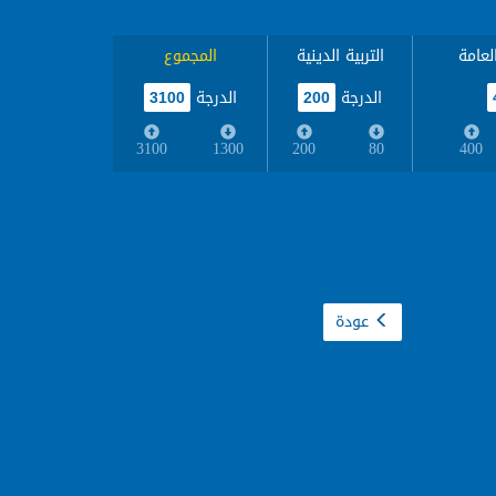
لعامة
التربية الدينية
المجموع
الدرجة
الدرجة
3100
200
3100
1300
200
80
400
عودة