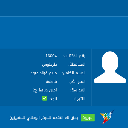
رقم الاكتتاب
16004
:
المحافظة
طرطوس
:
الاسم الكامل
مريم فؤاد عبود
:
اسم الأم
فاطمه
:
المدرسة
امين دبرها ح2
:
النتيجة
ناجح
:
مبروك
يحق لك التقدم للمركز الوطني للمتميزين